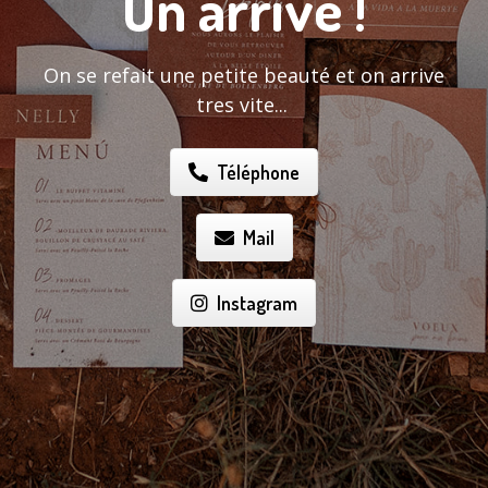
On arrive !
On se refait une petite beauté et on arrive
tres vite...
Téléphone
Mail
Instagram