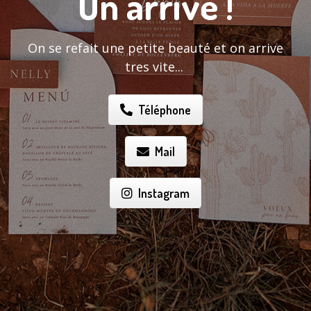
On arrive !
On se refait une petite beauté et on arrive
tres vite...
Téléphone
Mail
Instagram