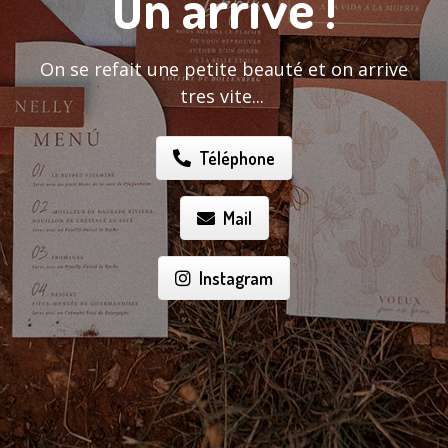
On arrive !
On se refait une petite beauté et on arrive
tres vite...
Téléphone
Mail
Instagram