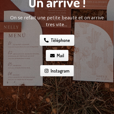
On arrive !
On se refait une petite beauté et on arrive
tres vite...
Téléphone
Mail
Instagram